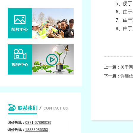
5、便
6、
由于
7、由
8、
由于
上一篇：
关于网
下一篇：
许继信
询价热线：
0371-67890039
询价
热线：
18838086353