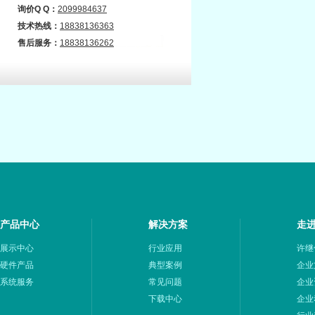
询价Q Q：
2099984637
技术热线：
18838136363
售后
服务：
18838136262
产品中心
解决方案
走
展示中心
行业应用
许继
硬件产品
典型案例
企业
系统服务
常见问题
企业
下载中心
企业