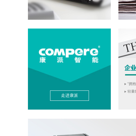
“拥
轻量
走进康派