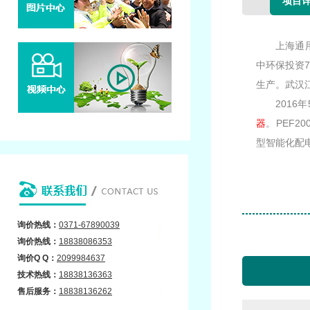
项目
上海通
中环保投资7
生产。武汉
201
器
。PEF
型智能化配
询价热线：
0371-67890039
询价
热线：
18838086353
询价Q Q：
2099984637
技术热线：
18838136363
售后
服务：
18838136262