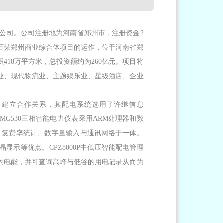
公司。公司注册地为河南省郑州市，注册资金
2
百荣郑州商业综合体项目的运作，位于河南省郑
积
万平方米，总投资额约为
亿元。项目将
418
260
业、现代物流业、主题娱乐业、星级酒店、企业
目建立合作关系，其配电系统选用了许继信息
三相智能电力仪表采用
处理器和数
MG530
ARM
、复费率统计、数字量输入与通讯网络于一体。
晶显示等优点。
中低压智能配电管理
CPZ8000P
约电能，并可查询高峰与低谷的用电记录从而为