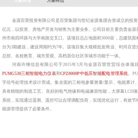
方案详情
方案特点
金源百荣投资有限公司是百荣集团与世纪金源集团合资成立的投资
亿元，以投资、房地产开发与销售为主要业务。公司目前主要负责金源
州市南四环路与大学南路交叉口。该项目总占地面积
亩，总建筑面
3000
分为
期建设，建设周期约为
年。该项目集大规模批发商业、时尚百货
3
7
总部、名校教育、城市景观、高档居住社区等城市功能于一体。
河南许继信息有限公司于
年
月与金源百荣世贸综合体项
2015
3
三相智能电力仪表
和
中低压智能配电管理系统
。
PUMG530
CPZ8000P
PU
字信号处理技术设计而成。集全面的三相电参量测量
显示、电能累计
/
具有精细的制造工艺、良好的电气绝缘和电磁兼容性能，大屏幕
液
LCD
系统，实现通过遥测、遥控可以合理调配负荷，实现优化运行，有效节
能源管理提供了必要条件。