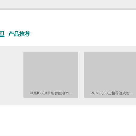
产品推荐
综合...
PUMG510单相智能电力...
PUMG303三相导轨式智...